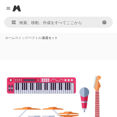
Magnific
Close menu
画像で
ホーム
/
ストック
/
ベクトル
/
楽器セット