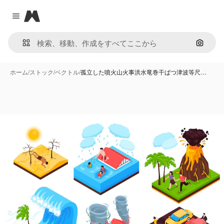
Magnific
Close menu
画像で
ホーム
/
ストック
/
ベクトル
/
孤立した噴火山火事洪水竜巻干ばつ津波等尺…