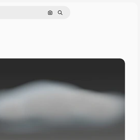
画像で検索
検索