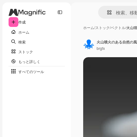
作成
ホーム
/
ストック
/
ベクトル
/
火山
ホーム
検索
火山噴火のある自然の風
brgfx
ストック
もっと詳しく
すべてのツール