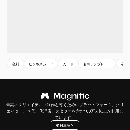
名刺
ビジネスカード
カード
名刺テンプレート
会社
最高のクリエイティブ制作を導くためのプラットフォーム。クリ
エイター、企業、代理店、スタジオを含む100万人以上が利用し
ています。
日本語