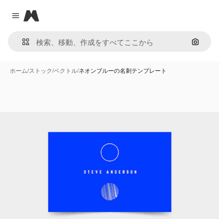
Magnific
Close menu
画像で
ホーム
/
ストック
/
ベクトル
/
ネオンブルーの名刺テンプレート