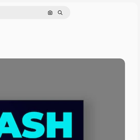
画像で検索
検索