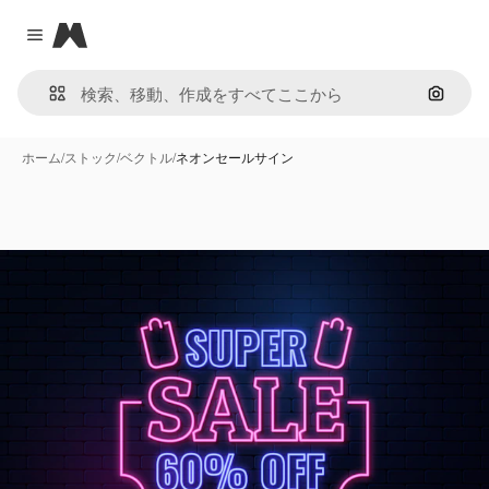
Magnific
Close menu
画像で
ホーム
/
ストック
/
ベクトル
/
ネオンセールサイン