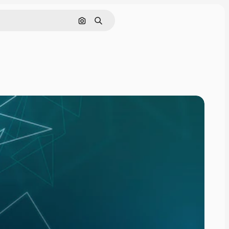
画像で検索
検索