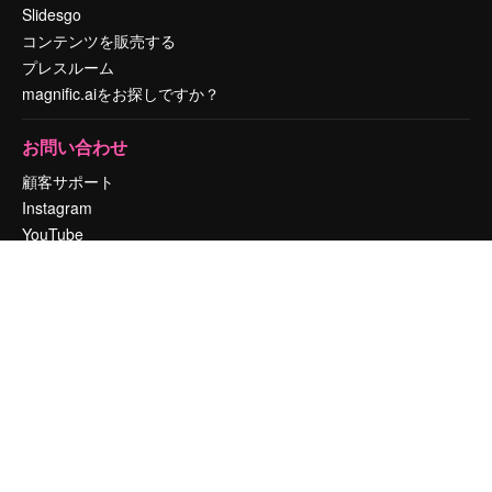
Slidesgo
コンテンツを販売する
プレスルーム
magnific.aiをお探しですか？
お問い合わせ
顧客サポート
Instagram
YouTube
LinkedIn
TikTok
Discord
X
Reddit
Copyright © 2010-
2026
Freepik Company S.L.U.
無断複写・転載を禁じま
す
.