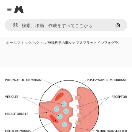
Magnific
Close menu
画像で
ホーム
/
ストック
/
ベクトル
/
神経科学の脳シナプスフラットインフォグラ…