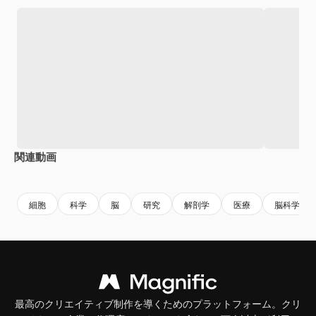
関連動画
Premium
Premium
AIによって生成されました。
Premium
Premium
AIによっ
細胞
科学
脳
研究
解剖学
医療
脳科学
最高のクリエイティブ制作を導くためのプラットフォーム。クリ