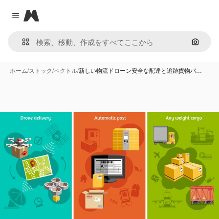
Magnific
Close menu
画像で
ホーム
/
ストック
/
ベクトル
/
新しい物流ドローン安全な配達と追跡貨物バ…