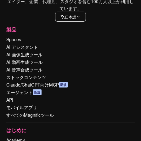
エイター、企業、代理店、スタジオを含む100万人以上が利用し
ています。
日本語
製品
Spaces
AI アシスタント
AI 画像生成ツール
AI 動画生成ツール
AI 音声合成ツール
ストックコンテンツ
Claude/ChatGPT向けMCP
新規
エージェント
新規
API
モバイルアプリ
すべてのMagnificツール
はじめに
Academy