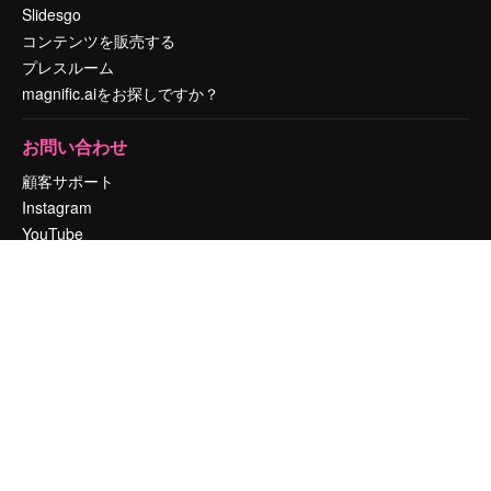
Slidesgo
コンテンツを販売する
プレスルーム
magnific.aiをお探しですか？
お問い合わせ
顧客サポート
Instagram
YouTube
LinkedIn
TikTok
Discord
X
Reddit
Copyright © 2010-
2026
Freepik Company S.L.U.
無断複写・転載を禁じま
す
.