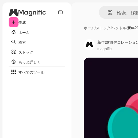
作成
ホーム
/
ストック
/
ベクトル
/
新年2
ホーム
検索
新年2019デコレーショ
magnific
ストック
もっと詳しく
すべてのツール