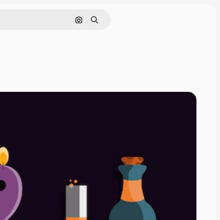
画像で検索
検索