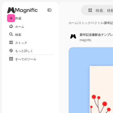
作成
ホーム
/
ストック
/
ベクトル
/
新年
ホーム
検索
新年記念撮影会テンプレ
magnific
ストック
もっと詳しく
すべてのツール