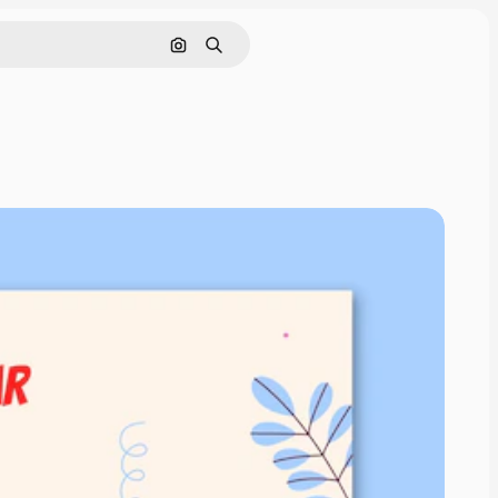
画像で検索
検索