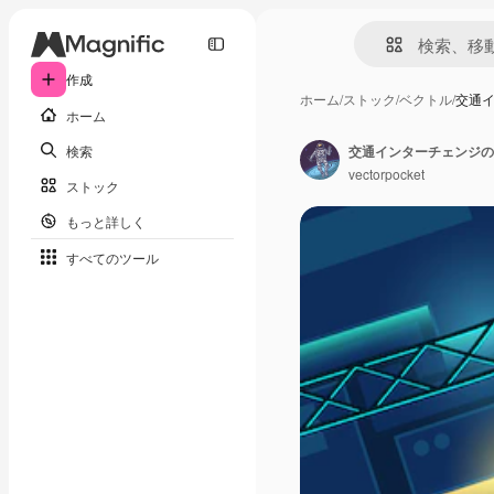
作成
ホーム
/
ストック
/
ベクトル
/
交通
ホーム
検索
交通インターチェンジの
vectorpocket
ストック
もっと詳しく
すべてのツール