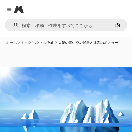
Magnific
Close menu
画像で
ホーム
/
ストック
/
ベクトル
/
氷山と太陽の青い空の背景と北海のポスター