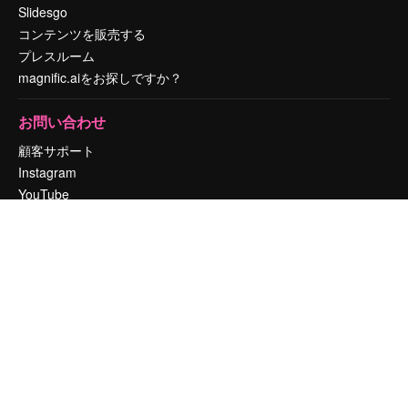
Slidesgo
コンテンツを販売する
プレスルーム
magnific.aiをお探しですか？
お問い合わせ
顧客サポート
Instagram
YouTube
LinkedIn
TikTok
Discord
X
Reddit
Copyright © 2010-
2026
Freepik Company S.L.U.
無断複写・転載を禁じま
す
.