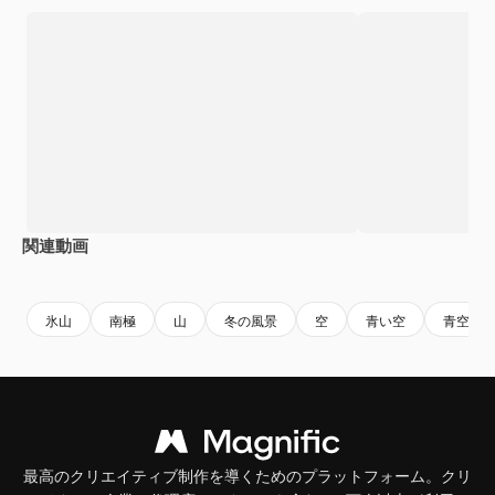
関連動画
Premium
Premium
Premium
Premium
氷山
南極
山
冬の風景
空
青い空
青空
最高のクリエイティブ制作を導くためのプラットフォーム。クリ