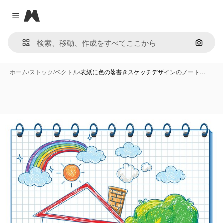
Magnific
Close menu
画像で
ホーム
/
ストック
/
ベクトル
/
表紙に色の落書きスケッチデザインのノート…