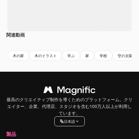
関連動画
Premium
Premium
Premium
Premium
木の家
木のイラスト
学ぶ
家
学校
空の太陽
最高のクリエイティブ制作を導くためのプラットフォーム。クリ
エイター、企業、代理店、スタジオを含む100万人以上が利用し
ています。
日本語
製品