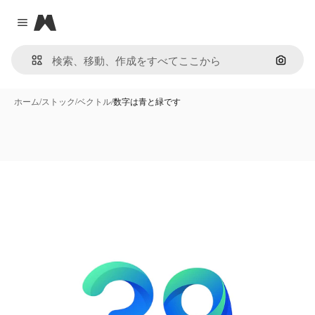
Magnific
Close menu
画像で
ホーム
/
ストック
/
ベクトル
/
数字は青と緑です