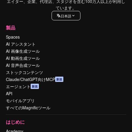
エイター、企業、代理店、スタジオを含む100万人以上が利用し
ています。
日本語
製品
Spaces
AI アシスタント
AI 画像生成ツール
AI 動画生成ツール
AI 音声合成ツール
ストックコンテンツ
Claude/ChatGPT向けMCP
新規
エージェント
新規
API
モバイルアプリ
すべてのMagnificツール
はじめに
Academy