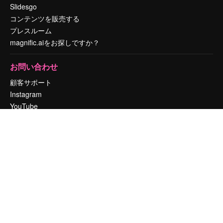
Slidesgo
コンテンツを販売する
プレスルーム
magnific.aiをお探しですか？
お問い合わせ
顧客サポート
Instagram
YouTube
LinkedIn
TikTok
Discord
X
Reddit
Copyright © 2010-
2026
Freepik Company S.L.U.
無断複写・転載を禁じま
す
.