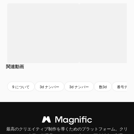
関連動画
Premium
Premium
Premium
Premium
9 について
3d ナンバー
3d ナンバー
数3d
番号デザ
最高のクリエイティブ制作を導くためのプラットフォーム。クリ