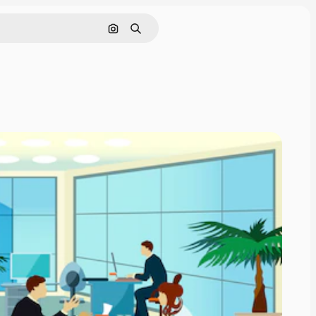
画像で検索
検索