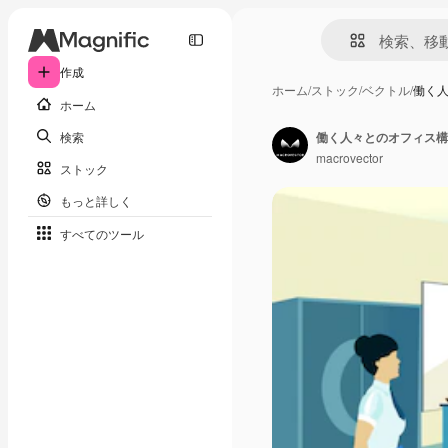
作成
ホーム
/
ストック
/
ベクトル
/
働く
ホーム
検索
働く人々とのオフィス構
macrovector
ストック
もっと詳しく
すべてのツール