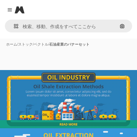
Magnific
Close menu
画像で
ホーム
/
ストック
/
ベクトル
/
石油産業のバナーセット