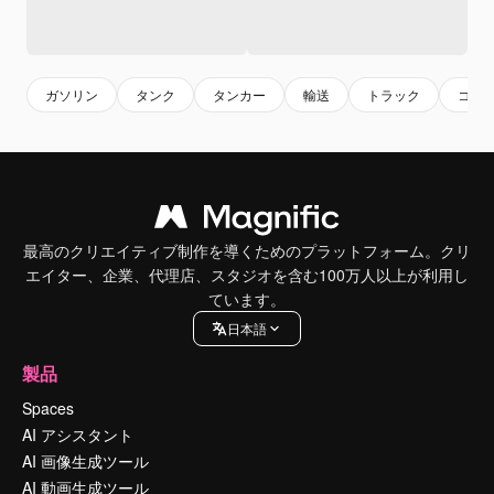
ガソリン
タンク
タンカー
輸送
トラック
コレ
最高のクリエイティブ制作を導くためのプラットフォーム。クリ
エイター、企業、代理店、スタジオを含む100万人以上が利用し
ています。
日本語
製品
Spaces
AI アシスタント
AI 画像生成ツール
AI 動画生成ツール