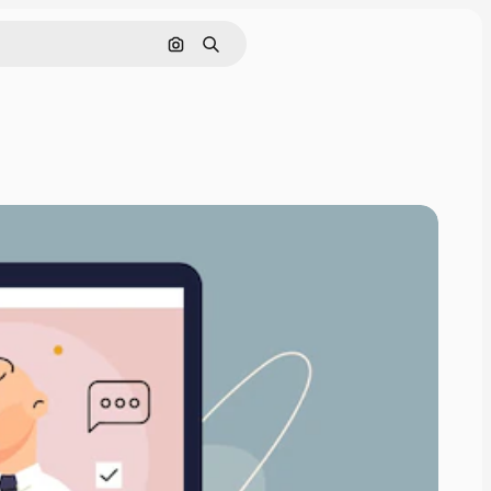
画像で検索
検索