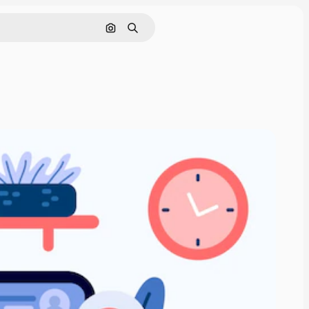
画像で検索
検索