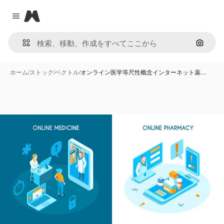
Magnific
Close menu
画像で
ホーム
/
ストック
/
ベクトル
/
オンライン医学等尺性概念インターネット薬…