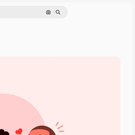
画像で検索
検索