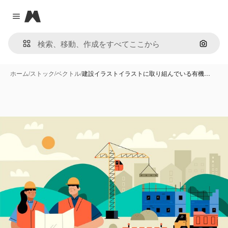
Magnific
Close menu
画像で
ホーム
/
ストック
/
ベクトル
/
建設イラストイラストに取り組んでいる有機…