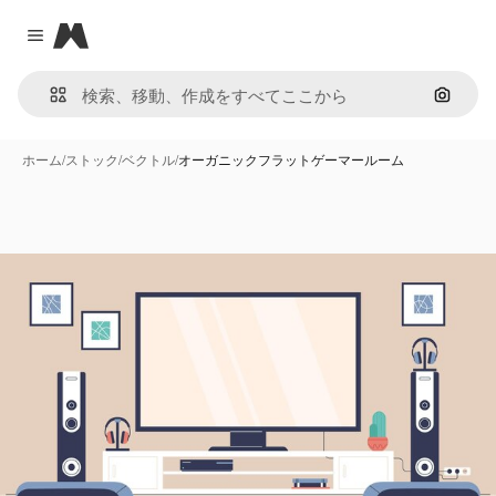
Magnific
Close menu
画像で
ホーム
/
ストック
/
ベクトル
/
オーガニックフラットゲーマールーム