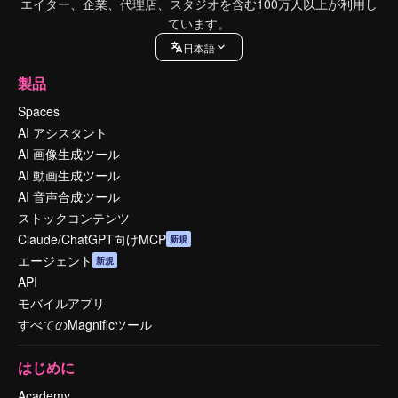
エイター、企業、代理店、スタジオを含む100万人以上が利用し
ています。
日本語
製品
Spaces
AI アシスタント
AI 画像生成ツール
AI 動画生成ツール
AI 音声合成ツール
ストックコンテンツ
Claude/ChatGPT向けMCP
新規
エージェント
新規
API
モバイルアプリ
すべてのMagnificツール
はじめに
Academy