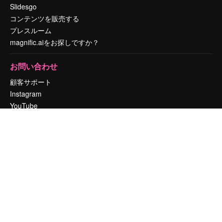
Slidesgo
コンテンツを販売する
プレスルーム
magnific.aiをお探しですか？
お問い合わせ
顧客サポート
Instagram
YouTube
LinkedIn
TikTok
Discord
X
Reddit
Copyright © 2010-
2026
Freepik Company S.L.U.
無断複写・転載を禁じま
す
.