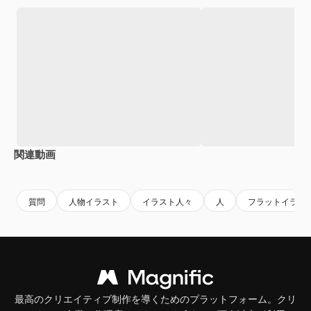
関連動画
Premium
Premium
AIによっ
質問
人物イラスト
イラスト人々
人
フラットイラス
最高のクリエイティブ制作を導くためのプラットフォーム。クリ