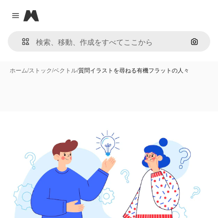
Magnific
Close menu
画像で
ホーム
/
ストック
/
ベクトル
/
質問イラストを尋ねる有機フラットの人々