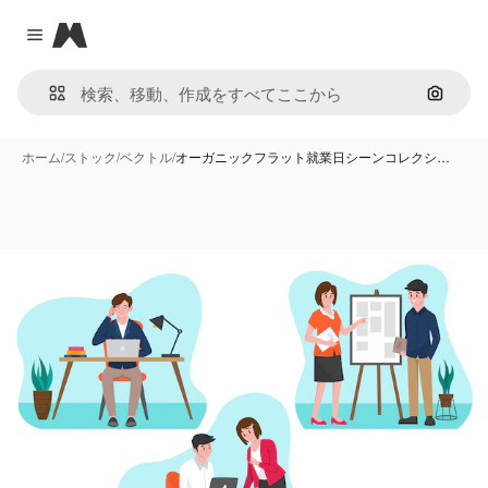
Magnific
Close menu
画像で
ホーム
/
ストック
/
ベクトル
/
オーガニックフラット就業日シーンコレクシ…