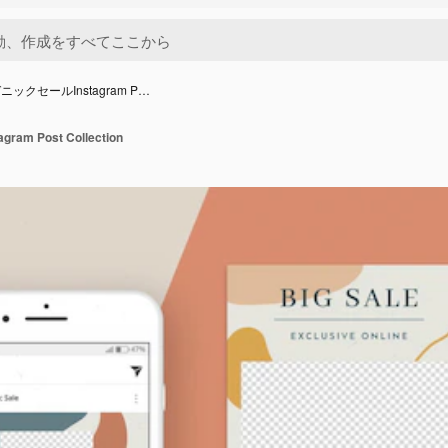
ニックセールInstagram P…
m Post Collection