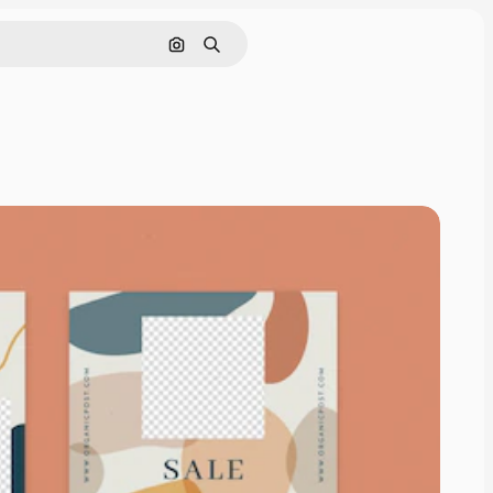
画像で検索
検索