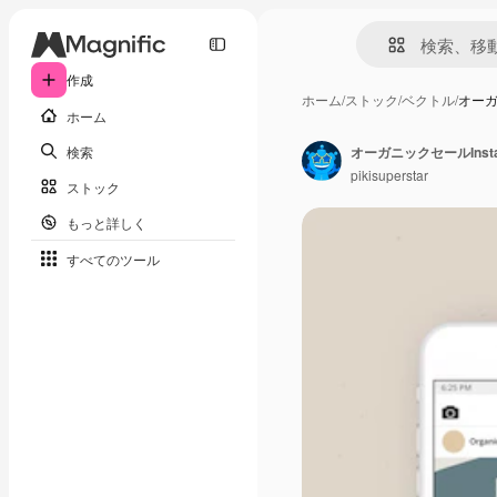
作成
ホーム
/
ストック
/
ベクトル
/
オーガ
ホーム
検索
オーガニックセールInstagra
pikisuperstar
ストック
もっと詳しく
すべてのツール