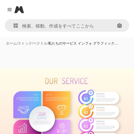
Magnific
Close menu
画像で
ホーム
/
ストック
/
ベクトル
/
私たちのサービス インフォ グラフィック…