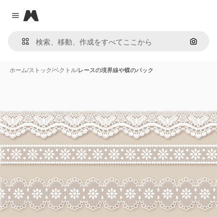
Magnific
Close menu
画像で
ホーム
/
ストック
/
ベクトル
/
レースの境界線や蝶のパック