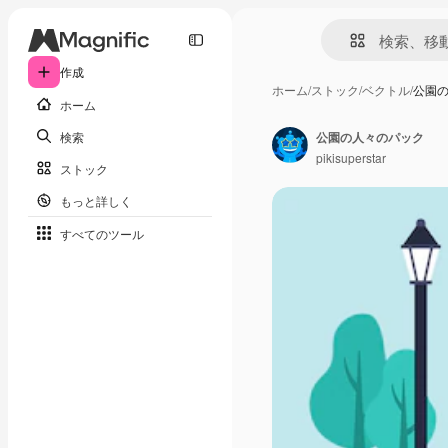
作成
ホーム
/
ストック
/
ベクトル
/
公園
ホーム
検索
公園の人々のパック
pikisuperstar
ストック
もっと詳しく
すべてのツール