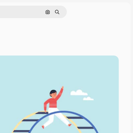
画像で検索
検索