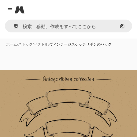
Magnific
Close menu
画像で
ホーム
/
ストック
/
ベクトル
/
ヴィンテージスケッチリボンのパック