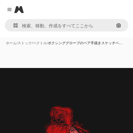
Magnific
Close menu
画像で
ホーム
/
ストック
/
ベクトル
/
ボクシンググローブのペア手描きスケッチベ…