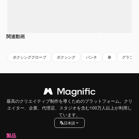
関連動画
Premium
Premium
Premium
Premium
AIによっ
ボクシンググローブ
ボクシング
パンチ
拳
グラフィ
最高のクリエイティブ制作を導くためのプラットフォーム。クリ
エイター、企業、代理店、スタジオを含む100万人以上が利用し
ています。
日本語
製品