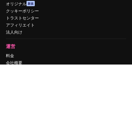
オリジナル
新規
クッキーポリシー
トラストセンター
アフィリエイト
法人向け
運営
料金
会社概要
Reviews
採用情報
検索トレンド
ブログ
イベント
Slidesgo
コンテンツを販売する
プレスルーム
magnific.aiをお探しですか？