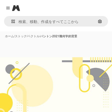
Magnific
Close menu
画像で
ホーム
/
ストック
/
ベクトル
/
パントン2021幾何学的背景