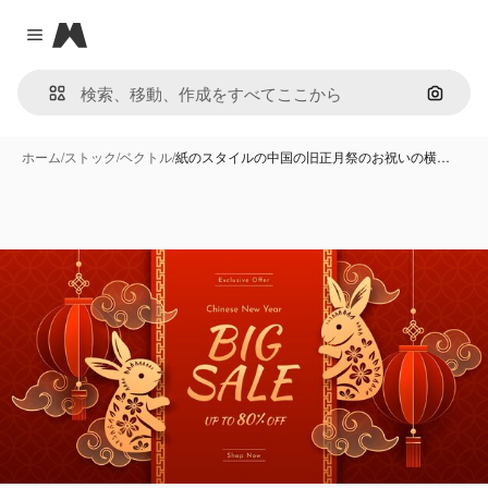
Magnific
Close menu
画像で
ホーム
/
ストック
/
ベクトル
/
紙のスタイルの中国の旧正月祭のお祝いの横…