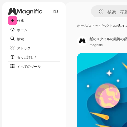
作成
ホーム
/
ストック
/
ベクトル
/
紙の
ホーム
検索
紙のスタイルの銀河の背
magnific
ストック
もっと詳しく
すべてのツール