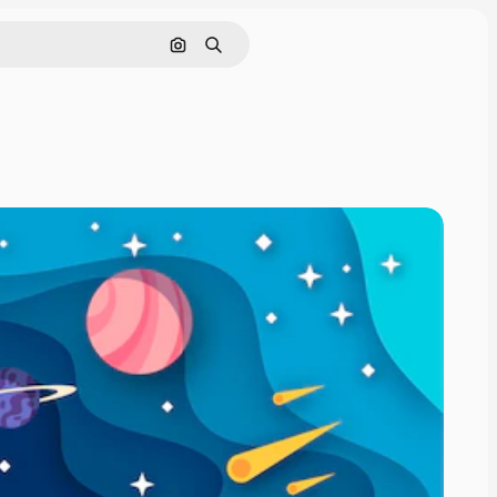
画像で検索
検索