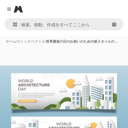
Magnific
Close menu
画像で
ホーム
/
ストック
/
ベクトル
/
世界建築の日のお祝いのための紙スタイルの…