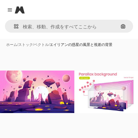
Magnific
Close menu
画像で
ホーム
/
ストック
/
ベクトル
/
エイリアンの惑星の風景と視差の背景