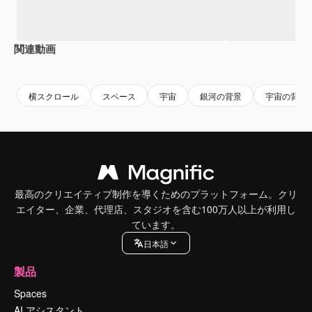
関連動画
Premium
Premium
AIによって生成されました。
横スクロール
スペース
宇宙
銀河の背景
宇宙の背景
最高のクリエイティブ制作を導くためのプラットフォーム。クリ
エイター、企業、代理店、スタジオを含む100万人以上が利用し
ています。
日本語
製品
Spaces
AI アシスタント