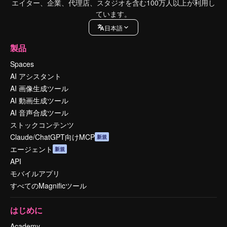
エイター、企業、代理店、スタジオを含む100万人以上が利用し
ています。
日本語
製品
Spaces
AI アシスタント
AI 画像生成ツール
AI 動画生成ツール
AI 音声合成ツール
ストックコンテンツ
Claude/ChatGPT向けMCP
新規
エージェント
新規
API
モバイルアプリ
すべてのMagnificツール
はじめに
Academy