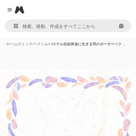
Magnific
Close menu
画像で
ホーム
/
ストック
/
ベクトル
/
パステル自由奔放に生きる羽のボーダーベク…