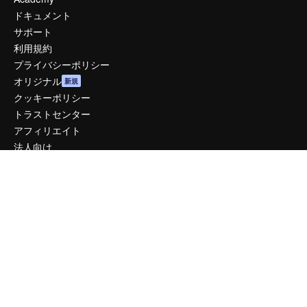
ドキュメント
サポート
利用規約
プライバシーポリシー
オリジナル
新規
クッキーポリシー
トラストセンター
アフィリエイト
法人向け
運営
料金
会社概要
Reviews
採用情報
検索トレンド
ブログ
イベント