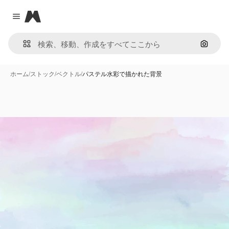
Magnific
Close menu
画像で
ホーム
/
ストック
/
ベクトル
/
パステル水彩で描かれた背景