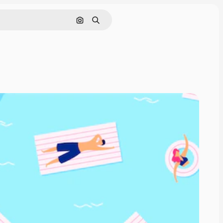
画像で検索
検索