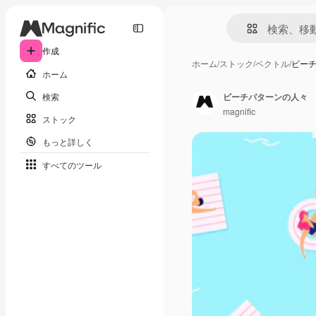
作成
ホーム
/
ストック
/
ベクトル
/
ビー
ホーム
検索
ビーチパターンの人々
magnific
ストック
もっと詳しく
すべてのツール