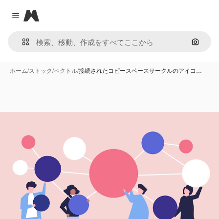
Magnific
Close menu
画像で
ホーム
/
ストック
/
ベクトル
/
接続されたコピースペースサークルのアイコ…