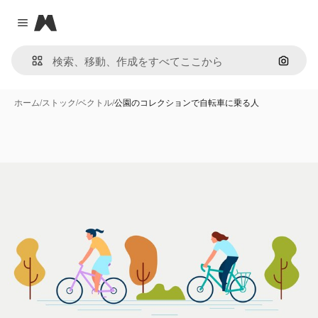
Magnific
Close menu
画像で
ホーム
/
ストック
/
ベクトル
/
公園のコレクションで自転車に乗る人