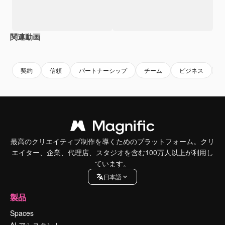
関連動画
Premium
Premium
Premium
Premium
契約
信頼
パートナーシップ
チーム
ビジネス
最高のクリエイティブ制作を導くためのプラットフォーム。クリ
エイター、企業、代理店、スタジオを含む100万人以上が利用し
ています。
日本語
製品
Spaces
AI アシスタント