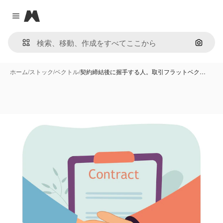
Magnific
Close menu
画像で
ホーム
/
ストック
/
ベクトル
/
契約締結後に握手する人。取引フラットベク…