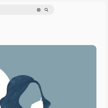
画像で検索
検索