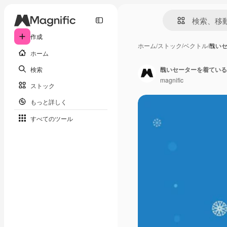
作成
ホーム
/
ストック
/
ベクトル
/
醜い
ホーム
検索
醜いセーターを着ている
magnific
ストック
もっと詳しく
すべてのツール