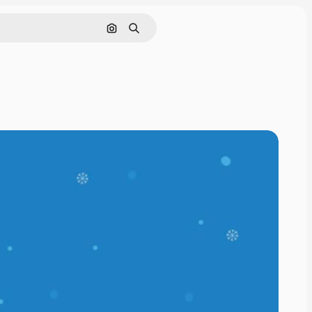
画像で検索
検索