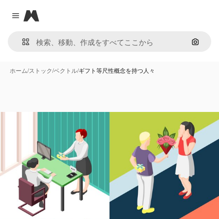
Magnific
Close menu
画像で
ホーム
/
ストック
/
ベクトル
/
ギフト等尺性概念を持つ人々