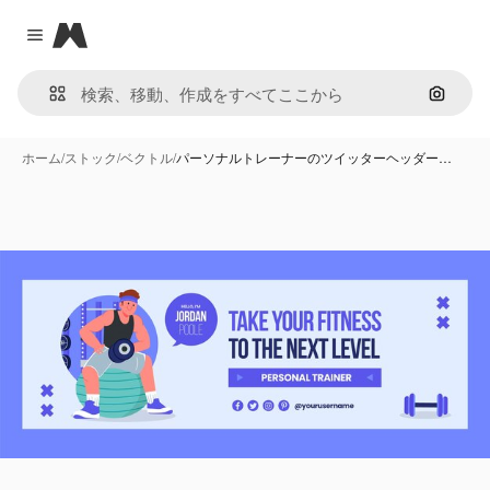
Magnific
Close menu
画像で
ホーム
/
ストック
/
ベクトル
/
パーソナルトレーナーのツイッターヘッダー…