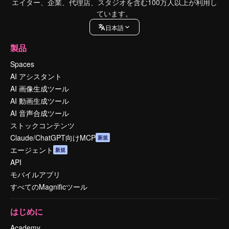
エイター、企業、代理店、スタジオを含む100万人以上が利用し
ています。
日本語
製品
Spaces
AI アシスタント
AI 画像生成ツール
AI 動画生成ツール
AI 音声合成ツール
ストックコンテンツ
Claude/ChatGPT向けMCP
新規
エージェント
新規
API
モバイルアプリ
すべてのMagnificツール
はじめに
Academy