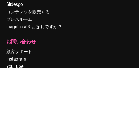
Slidesgo
コンテンツを販売する
プレスルーム
magnific.aiをお探しですか？
お問い合わせ
顧客サポート
Instagram
YouTube
LinkedIn
TikTok
Discord
X
Reddit
Copyright © 2010-
2026
Freepik Company S.L.U.
無断複写・転載を禁じま
す
.