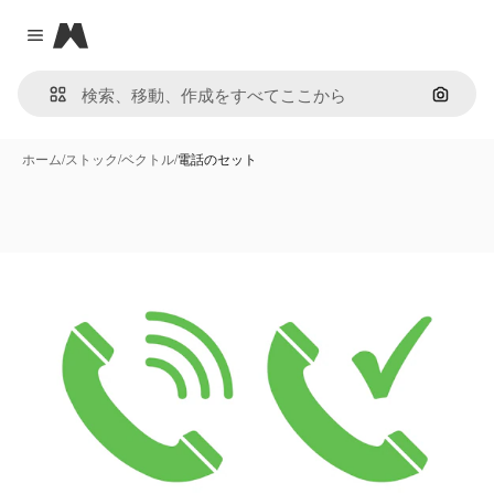
Magnific
Close menu
画像で
ホーム
/
ストック
/
ベクトル
/
電話のセット