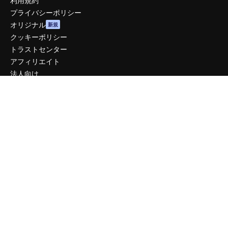
利用規約
プライバシーポリシー
オリジナル
新規
クッキーポリシー
トラストセンター
アフィリエイト
法人向け
運営
料金
会社概要
Reviews
採用情報
検索トレンド
ブログ
イベント
Slidesgo
コンテンツを販売する
プレスルーム