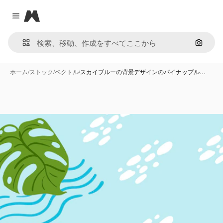
Magnific
Close menu
画像で
ホーム
/
ストック
/
ベクトル
/
スカイブルーの背景デザインのパイナップル…