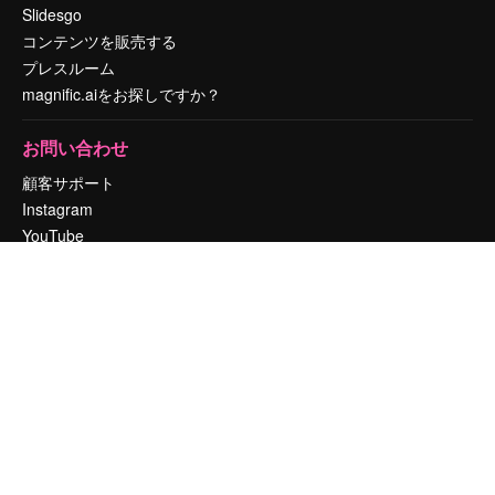
Slidesgo
コンテンツを販売する
プレスルーム
magnific.aiをお探しですか？
お問い合わせ
顧客サポート
Instagram
YouTube
LinkedIn
TikTok
Discord
X
Reddit
Copyright © 2010-
2026
Freepik Company S.L.U.
無断複写・転載を禁じま
す
.