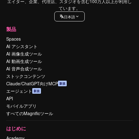
エイター、企業、代理店、スタジオを含む100万人以上が利用し
ています。
日本語
製品
Spaces
AI アシスタント
AI 画像生成ツール
AI 動画生成ツール
AI 音声合成ツール
ストックコンテンツ
Claude/ChatGPT向けMCP
新規
エージェント
新規
API
モバイルアプリ
すべてのMagnificツール
はじめに
Academy