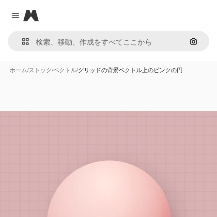
Magnific
Close menu
画像で
ホーム
/
ストック
/
ベクトル
/
グリッドの背景ベクトル上のピンクの円