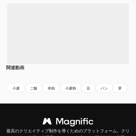
関連動画
Premium
Premium
Premium
Premium
小麦
ご飯
米粒
小麦粉
豆
パン
芽
収
最高のクリエイティブ制作を導くためのプラットフォーム。クリ