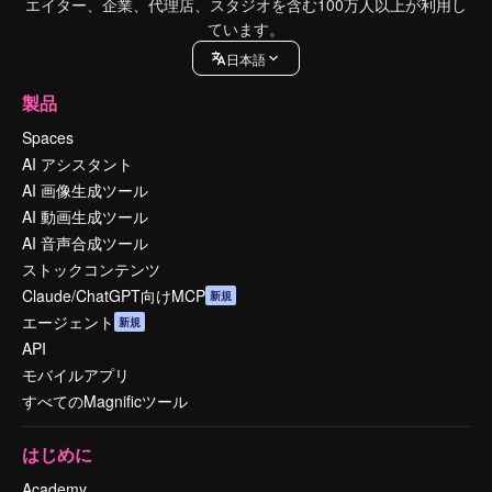
エイター、企業、代理店、スタジオを含む100万人以上が利用し
ています。
日本語
製品
Spaces
AI アシスタント
AI 画像生成ツール
AI 動画生成ツール
AI 音声合成ツール
ストックコンテンツ
Claude/ChatGPT向けMCP
新規
エージェント
新規
API
モバイルアプリ
すべてのMagnificツール
はじめに
Academy