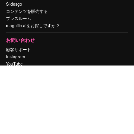
Slidesgo
コンテンツを販売する
プレスルーム
magnific.aiをお探しですか？
お問い合わせ
顧客サポート
Instagram
YouTube
LinkedIn
TikTok
Discord
X
Reddit
Copyright © 2010-
2026
Freepik Company S.L.U.
無断複写・転載を禁じま
す
.