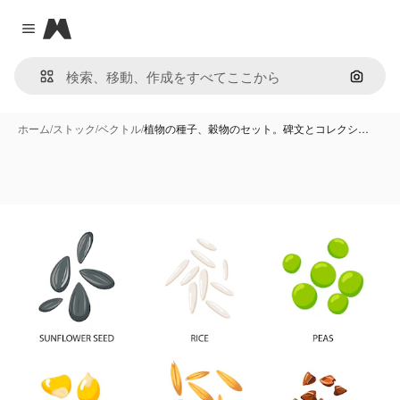
Magnific
Close menu
画像で
ホーム
/
ストック
/
ベクトル
/
植物の種子、穀物のセット。碑文とコレクシ…